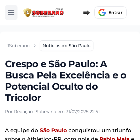
Entrar
Abrir menu
1Soberano
Notícias do São Paulo
Crespo e São Paulo: A
Busca Pela Excelência e o
Potencial Oculto do
Tricolor
Por Redação 1Soberano em 31/07/2025 22:51
A equipe do
São Paulo
conquistou um triunfo
sobre o Athletico-PR, com gols de
Pablo Maia
e