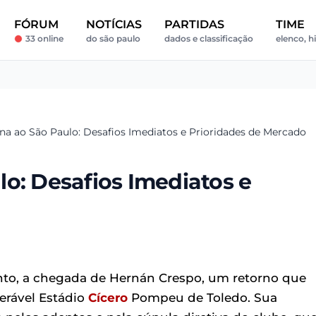
FÓRUM
NOTÍCIAS
PARTIDAS
TIME
33 online
do são paulo
dados e classificação
elenco, hi
na ao São Paulo: Desafios Imediatos e Prioridades de Mercado
o: Desafios Imediatos e
ento, a chegada de Hernán Crespo, um retorno que
erável Estádio
Cícero
Pompeu de Toledo. Sua