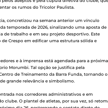
pelos adeptos e pela cúpula diretiva do clube, qu
ntar os rumos do Tricolor Paulista.
tia, concretizou na semana anterior um vínculo
 da temporada de 2026, sinalizando uma aposta de
fia de trabalho e em seu projeto desportivo. Este
de Crespo em edificar uma estrutura sólida e
rcedores e à imprensa está agendada para a próxima
prio Morumbi. Tal opção se justifica pela
 Centro de Treinamento da Barra Funda, tornando o
 de grande relevância e simbolismo.
entrada nos corredores administrativos e em
o clube. O plantel de atletas, por sua vez, só retom
 próximo dia 26, postergando o contato direto do