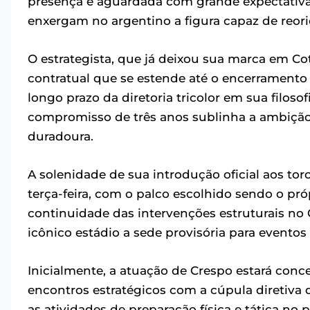
presença é aguardada com grande expectativa 
enxergam no argentino a figura capaz de reorie
O estrategista, que já deixou sua marca em Co
contratual que se estende até o encerramento
longo prazo da diretoria tricolor em sua filoso
compromisso de três anos sublinha a ambição 
duradoura.
A solenidade de sua introdução oficial aos to
terça-feira, com o palco escolhido sendo o pró
continuidade das intervenções estruturais no
icônico estádio a sede provisória para eventos
Inicialmente, a atuação de Crespo estará conc
encontros estratégicos com a cúpula diretiva d
as atividades de preparação física e tática no