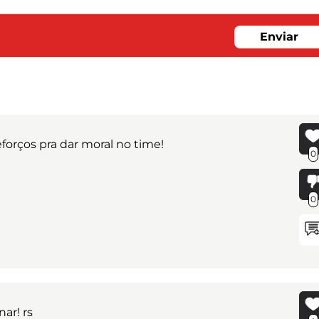
Enviar
forços pra dar moral no time!
0
0
ar! rs