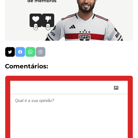
de membros
2
0
Comentários: