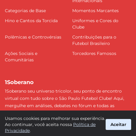
Internacionais
Categorias de Base
Momentos Marcantes
Hino e Cantos da Torcida
Uniformes e Cores do
Clube
Polêmicas e Controvérsias
Contribuições para o
Futebol Brasileiro
Ações Sociais e
Torcedores Famosos
Comunitárias
1Soberano
1Soberano seu universo tricolor, seu ponto de encontro
virtual com tudo sobre o São Paulo Futebol Clube! Aqui,
mergulhe em análises, debates no fórum e todas as
últimas notícias do nosso Soberano. Não perca nenhum
Usamos cookies para melhorar sua experiência.
detalhe e faça parte dessa comunidade apaixonada pelo
Ao continuar, você aceita nossa
Política de
Aceitar
tricolor paulista. #SPFC #SãoPaulo #1Soberano
Privacidade
.
suporte@1soberano.com.br