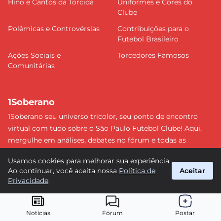
Hino e Cantos da Torcida
Uniformes e Cores do
Clube
Polêmicas e Controvérsias
Contribuições para o
Futebol Brasileiro
Ações Sociais e
Torcedores Famosos
Comunitárias
1Soberano
1Soberano seu universo tricolor, seu ponto de encontro
virtual com tudo sobre o São Paulo Futebol Clube! Aqui,
mergulhe em análises, debates no fórum e todas as
últimas notícias do nosso Soberano. Não perca nenhum
Usamos cookies para melhorar sua experiência.
detalhe e faça parte dessa comunidade apaixonada pelo
Ao continuar, você aceita nossa
Política de
Aceitar
tricolor paulista. #SPFC #SãoPaulo #1Soberano
Privacidade
.
suporte@1soberano.com.br
© 2026 1Soberano. Todos os direitos reservados.
Notícias
Fórum
Postar