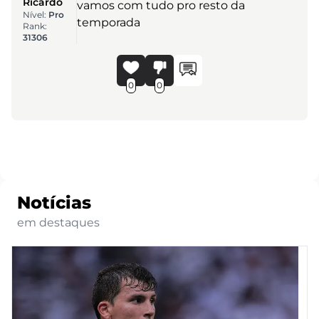
Ricardo
vamos com tudo pro resto da
Nível:
Pro
temporada
Rank:
31306
0
0
Notícias
em destaques