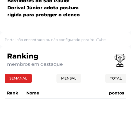
Bastidores do São Paulo:
Dorival Júnior adota postura
rígida para proteger o elenco
Portal não encontrado ou não configurado para YouTube.
Ranking
membros em destaque
SEMANAL
MENSAL
TOTAL
Rank
Nome
pontos