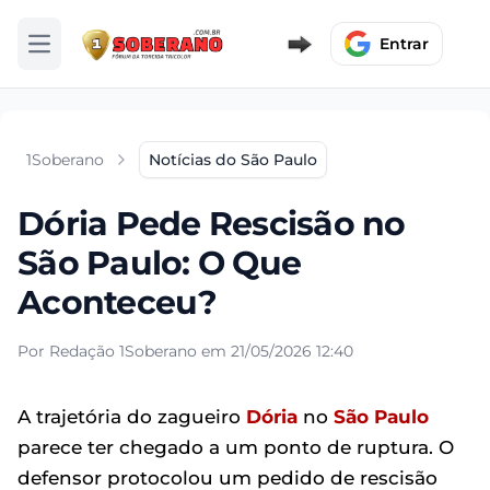
Entrar
Abrir menu
1Soberano
Notícias do São Paulo
Dória Pede Rescisão no
São Paulo: O Que
Aconteceu?
Por Redação 1Soberano em 21/05/2026 12:40
A trajetória do zagueiro
Dória
no
São Paulo
parece ter chegado a um ponto de ruptura. O
defensor protocolou um pedido de rescisão