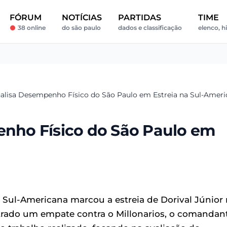
FÓRUM
NOTÍCIAS
PARTIDAS
TIME
38 online
do são paulo
dados e classificação
elenco, h
Analisa Desempenho Físico do São Paulo em Estreia na Sul-Amer
penho Físico do São Paulo em
Sul-Americana marcou a estreia de Dorival Júnior
strado um empate contra o Millonarios, o comandan