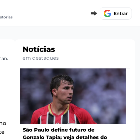
Entrar
istórias
Notícias
em destaques
icana
 no
São Paulo define futuro de
te
Gonzalo Tapia; veja detalhes do