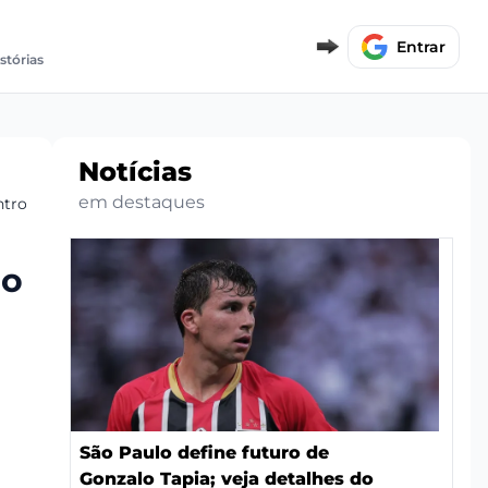
Entrar
stórias
Notícias
em destaques
ntrole do jogo
 o
São Paulo define futuro de
Gonzalo Tapia; veja detalhes do