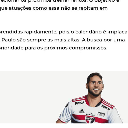
irecionar os próximos treinamentos. O objetivo é
r que atuações como essa não se repitam em
aprendidas rapidamente, pois o calendário é implacá
o Paulo são sempre as mais altas. A busca por uma
prioridade para os próximos compromissos.