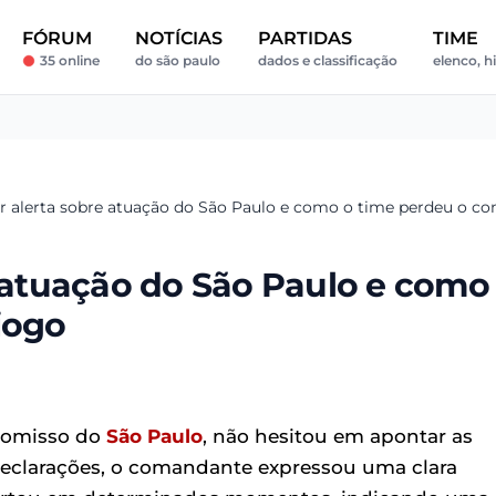
FÓRUM
NOTÍCIAS
PARTIDAS
TIME
35 online
do são paulo
dados e classificação
elenco, hi
or alerta sobre atuação do São Paulo e como o time perdeu o co
e atuação do São Paulo e como
jogo
promisso do
São Paulo
, não hesitou em apontar as
eclarações, o comandante expressou uma clara