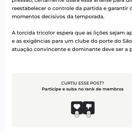
pressão, certamente usará essa análise para d
reestabelecer o controle da partida e garanti
momentos decisivos da temporada.
A torcida tricolor espera que as lições sejam 
e as exigências para um clube do porte do Sã
atuação convincente e dominante deve ser a 
CURTIU ESSE POST?
Participe e suba no rank de membros
0
0