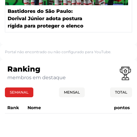
Bastidores do São Paulo:
Dorival Júnior adota postura
rígida para proteger o elenco
Portal não encontrado ou não configurado para YouTube.
Ranking
membros em destaque
SEMANAL
MENSAL
TOTAL
Rank
Nome
pontos