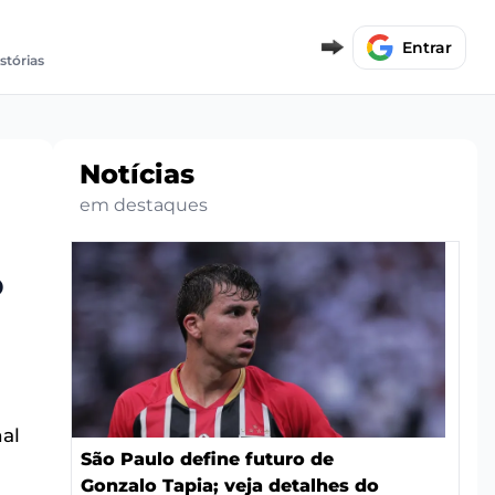
Entrar
stórias
Notícias
em destaques
o
nal
São Paulo define futuro de
Gonzalo Tapia; veja detalhes do