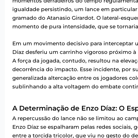
momentos derradeiros do tempo regulamentar
igualdade persistindo, um lance em particula
gramado do Atanasio Girardot. O lateral-esqu
momento de pura intensidade, que se tornaria
Em um movimento decisivo para interceptar um
Díaz desferiu um carrinho vigoroso próximo à l
A força da jogada, contudo, resultou na eleva
decorrência do impacto. Esse incidente, por
generalizada altercação entre os jogadores co
sublinhando a alta voltagem do embate contin
A Determinação de Enzo Díaz: O Es
A repercussão do lance não se limitou ao ca
Enzo Díaz se espalharam pelas redes sociais,
entre a torcida tricolor, que viu no gesto do