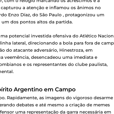
, com o relógio marcando os acréscimos e a
r capturou a atenção e inflamou os ânimos no
erdo Enzo Díaz, do São Paulo , protagonizou um
 um dos pontos altos da partida.
a potencial investida ofensiva do Atlético Naciona
inha lateral, direcionando a bola para fora de camp
ção do atacante adversário, Hinestroza, em
 sua veemência, desencadeou uma imediata e
lombianos e os representantes do clube paulista,
ental.
pírito Argentino em Campo
mpo. Rapidamente, as imagens do vigoroso desarme
 gerando debates e até mesmo a criação de memes
 defensor uma representação da garra necessária em