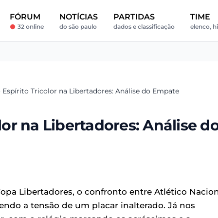
FÓRUM
NOTÍCIAS
PARTIDAS
TIME
32 online
do são paulo
dados e classificação
elenco, hi
 Espírito Tricolor na Libertadores: Análise do Empate
lor na Libertadores: Análise d
Copa Libertadores, o confronto entre Atlético Nacio
ndo a tensão de um placar inalterado. Já nos