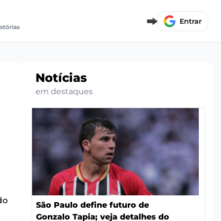
Entrar
istórias
Notícias
em destaques
do
São Paulo define futuro de
Gonzalo Tapia; veja detalhes do