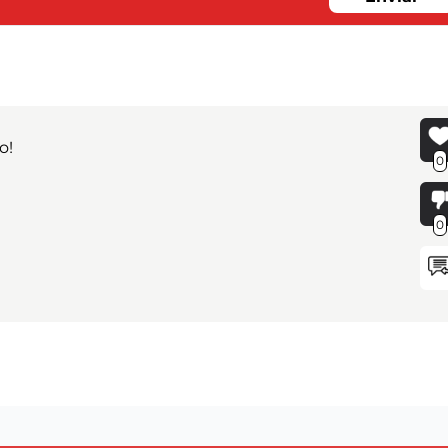
o!
0
0