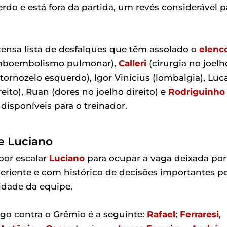
rdo e está fora da partida, um revés considerável p
xtensa lista de desfalques que têm assolado o
elenc
mboembolismo pulmonar),
Calleri
(cirurgia no joelh
ornozelo esquerdo), Igor Vinícius (lombalgia), Luc
eito), Ruan (dores no joelho direito) e
Rodriguinho
disponíveis para o treinador.
e Luciano
por escalar
Luciano
para ocupar a vaga deixada por
periente e com histórico de decisões importantes p
idade da equipe.
go contra o Grêmio é a seguinte:
Rafael
;
Ferraresi
,