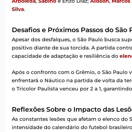
Arboleda
,
Sabino
e Enzo Diaz;
Alisson
,
Marcos
Silva
.
Desafios e Próximos Passos do São 
Apesar dos desfalques, o São Paulo busca sup
positivo diante de sua torcida. A partida cont
capacidade de adaptação e resiliência do
elen
Após o confronto com o Grêmio, o São Paulo vo
enfrentará o Náutico na partida de volta da te
o Tricolor Paulista venceu por 2 a 1, garantin
Reflexões Sobre o Impacto das Lesõ
As constantes lesões que afetam o elenco do
intensidade do calendário do futebol brasilei