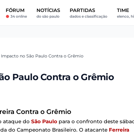
FÓRUM
NOTÍCIAS
PARTIDAS
TIME
34 online
do são paulo
dados e classificação
elenco, h
a: Impacto no São Paulo Contra o Grêmio
São Paulo Contra o Grêmio
reira Contra o Grêmio
 o ataque do
São Paulo
para o confronto deste sába
ada do Campeonato Brasileiro. O atacante
Ferreira