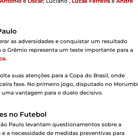
 Antônio
e
Oscar
; Luciano ,
Lucas Ferreira
e
André
Paulo
erar as adversidades e conquistar um resultado
ra o Grêmio representa um teste importante para a
co
.
lta suas atenções para a Copa do Brasil, onde
rceira fase. No primeiro jogo, disputado no Morumbi
do uma vantagem para o duelo decisivo.
es no Futebol
 São Paulo levantam questionamentos sobre a
ro e a necessidade de medidas preventivas para