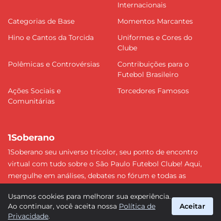
Internacionais
Categorias de Base
Momentos Marcantes
Hino e Cantos da Torcida
Uniformes e Cores do
Clube
Polêmicas e Controvérsias
Contribuições para o
Futebol Brasileiro
Ações Sociais e
Torcedores Famosos
Comunitárias
1Soberano
1Soberano seu universo tricolor, seu ponto de encontro
virtual com tudo sobre o São Paulo Futebol Clube! Aqui,
mergulhe em análises, debates no fórum e todas as
últimas notícias do nosso Soberano. Não perca nenhum
Usamos cookies para melhorar sua experiência.
detalhe e faça parte dessa comunidade apaixonada pelo
Ao continuar, você aceita nossa
Política de
Aceitar
tricolor paulista. #SPFC #SãoPaulo #1Soberano
Privacidade
.