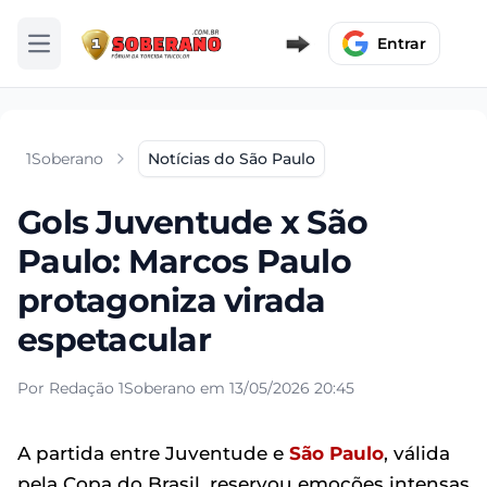
Entrar
Abrir menu
1Soberano
Notícias do São Paulo
Gols Juventude x São
Paulo: Marcos Paulo
protagoniza virada
espetacular
Por Redação 1Soberano em 13/05/2026 20:45
A partida entre Juventude e
São Paulo
, válida
pela Copa do Brasil, reservou emoções intensas