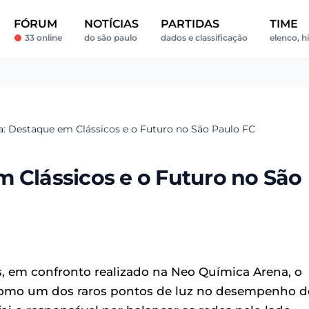
FÓRUM
NOTÍCIAS
PARTIDAS
TIME
33 online
do são paulo
dados e classificação
elenco, hi
a: Destaque em Clássicos e o Futuro no São Paulo FC
 Clássicos e o Futuro no São
ns, em confronto realizado na Neo Química Arena, o
como um dos raros pontos de luz no desempenho d