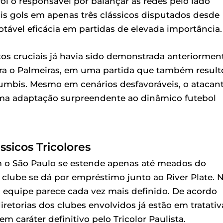
foi o responsável por balançar as redes pelo lado
ois gols em apenas três clássicos disputados desde
otável eficácia em partidas de elevada importância.
s cruciais já havia sido demonstrada anteriorment
tra o Palmeiras, em uma partida que também resul
rumbis. Mesmo em cenários desfavoráveis, o atacan
ma adaptação surpreendente ao dinâmico futebol
ssicos Tricolores
om o São Paulo se estende apenas até meados do
lube se dá por empréstimo junto ao River Plate. 
a equipe parece cada vez mais definido. De acordo
retorias dos clubes envolvidos já estão em tratativ
 caráter definitivo pelo Tricolor Paulista.