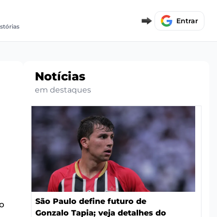
Entrar
stórias
Notícias
em destaques
São Paulo define futuro de
o
Gonzalo Tapia; veja detalhes do