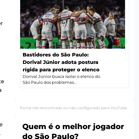
er
Bastidores do São Paulo:
Dorival Júnior adota postura
rígida para proteger o elenco
Dorival Júnior busca isolar o elenco do
te
São Paulo dos problemas...
a
Portal não encontrado ou não configurado para YouTube.
e
Quem é o melhor jogador
.
do São Paulo?