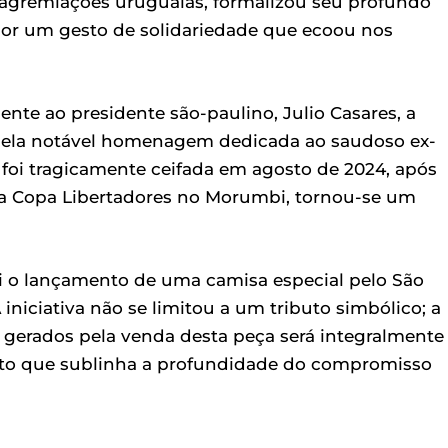
 agremiações uruguaias, formalizou seu profundo
or um gesto de solidariedade que ecoou nos
nte ao presidente são-paulino, Julio Casares, a
o pela notável homenagem dedicada ao saudoso ex-
a foi tragicamente ceifada em agosto de 2024, após
la Copa Libertadores no Morumbi, tornou-se um
oi o lançamento de uma camisa especial pelo São
niciativa não se limitou a um tributo simbólico; a
es gerados pela venda desta peça será integralmente
reto que sublinha a profundidade do compromisso