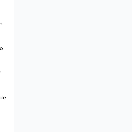
m
do
"
 de