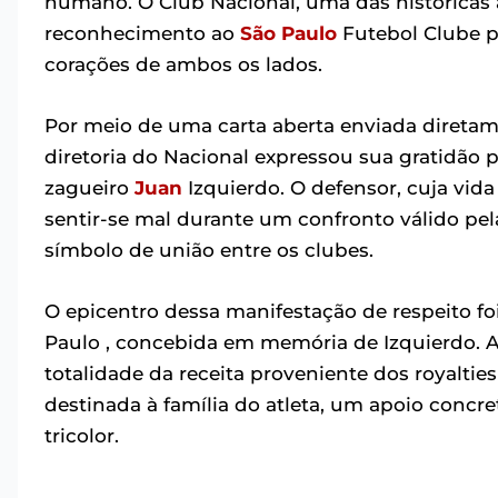
humano. O Club Nacional, uma das históricas
reconhecimento ao
São Paulo
Futebol Clube p
corações de ambos os lados.
Por meio de uma carta aberta enviada diretame
diretoria do Nacional expressou sua gratidã
zagueiro
Juan
Izquierdo. O defensor, cuja vid
sentir-se mal durante um confronto válido pe
símbolo de união entre os clubes.
O epicentro dessa manifestação de respeito f
Paulo , concebida em memória de Izquierdo. A i
totalidade da receita proveniente dos royalti
destinada à família do atleta, um apoio conc
tricolor.