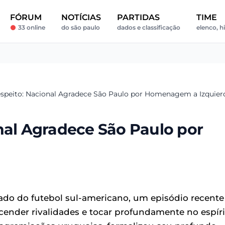
FÓRUM
NOTÍCIAS
PARTIDAS
TIME
33 online
do são paulo
dados e classificação
elenco, hi
espeito: Nacional Agradece São Paulo por Homenagem a Izquier
nal Agradece São Paulo por
zado do futebol sul-americano, um episódio recente
ender rivalidades e tocar profundamente no espíri