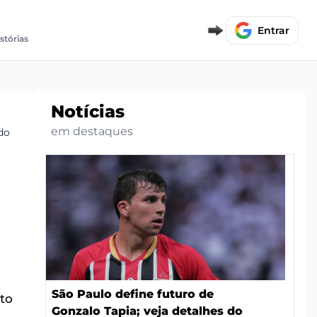
Entrar
stórias
Notícias
em destaques
do
São Paulo define futuro de
to
Gonzalo Tapia; veja detalhes do