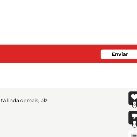
Enviar
 linda demais, blz!
0
0