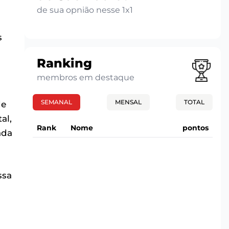
de sua opnião nesse 1x1
s
Ranking
membros em destaque
SEMANAL
MENSAL
TOTAL
de
al,
Rank
Nome
pontos
ada
ssa