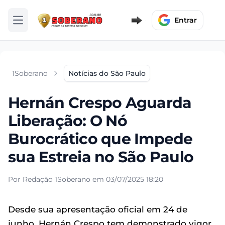
Entrar
Abrir menu
1Soberano
Notícias do São Paulo
Hernán Crespo Aguarda
Liberação: O Nó
Burocrático que Impede
sua Estreia no São Paulo
Por Redação 1Soberano em 03/07/2025 18:20
Desde sua apresentação oficial em 24 de
junho, Hernán Crespo tem demonstrado vigor