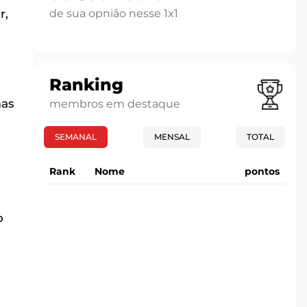
de sua opnião nesse 1x1
r,
Ranking
mas
membros em destaque
SEMANAL
MENSAL
TOTAL
Rank
Nome
pontos
o