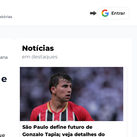
Entrar
stórias
Notícias
em destaques
iana
 e
São Paulo define futuro de
Gonzalo Tapia; veja detalhes do
ue