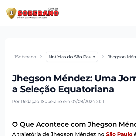
1Soberano
Notícias do São Paulo
Jhegson Ménd
Jhegson Méndez: Uma Jorn
a Seleção Equatoriana
Por Redação 1Soberano em 07/09/2024 21:11
O Que Acontece com Jhegson Ménd
A trajetória de Jhegson Méndez no
São Paulo
é