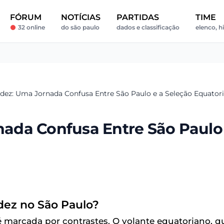
FÓRUM
NOTÍCIAS
PARTIDAS
TIME
32 online
do são paulo
dados e classificação
elenco, hi
ez: Uma Jornada Confusa Entre São Paulo e a Seleção Equator
ada Confusa Entre São Paulo
ez no São Paulo?
 marcada por contrastes. O volante equatoriano, q