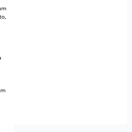
 um
to,
a
 um
r