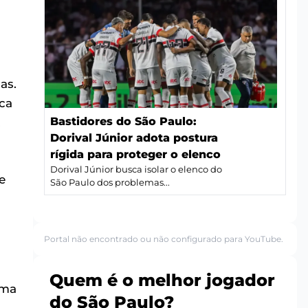
as.
ca
Bastidores do São Paulo:
.
Dorival Júnior adota postura
rígida para proteger o elenco
Dorival Júnior busca isolar o elenco do
e
São Paulo dos problemas...
Portal não encontrado ou não configurado para YouTube.
Quem é o melhor jogador
rma
do São Paulo?