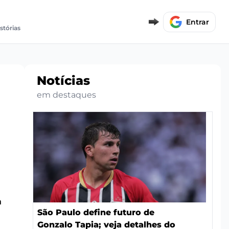
Entrar
istórias
Notícias
em destaques
a
São Paulo define futuro de
Gonzalo Tapia; veja detalhes do