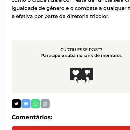
como o clube lidará com esta denúncia será c
igualdade de gênero e o combate a qualquer t
e efetiva por parte da diretoria tricolor.
CURTIU ESSE POST?
Participe e suba no rank de membros
0
0
Comentários: