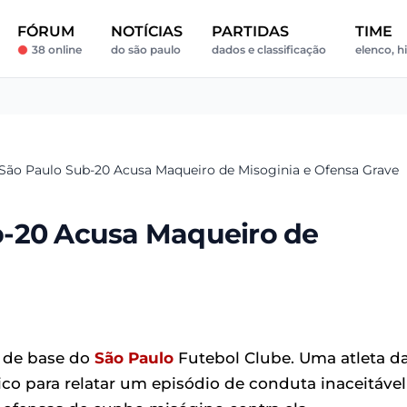
FÓRUM
NOTÍCIAS
PARTIDAS
TIME
38 online
do são paulo
dados e classificação
elenco, h
São Paulo Sub-20 Acusa Maqueiro de Misoginia e Ofensa Grave
b-20 Acusa Maqueiro de
s de base do
São Paulo
Futebol Clube. Uma atleta d
ico para relatar um episódio de conduta inaceitável