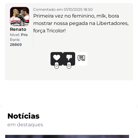
Comentado em 01/10/2025 18:50
Primeira vez no feminino, mlk, bora
mostrar nossa pegada na Libertadores,
Renato
força Tricolor!
Nível:
Pro
Rank:
28869
0
0
Notícias
em destaques