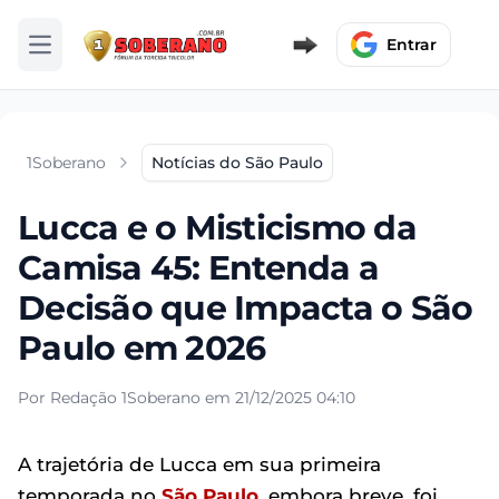
Entrar
Abrir menu
1Soberano
Notícias do São Paulo
Lucca e o Misticismo da
Camisa 45: Entenda a
Decisão que Impacta o São
Paulo em 2026
Por Redação 1Soberano em 21/12/2025 04:10
A trajetória de Lucca em sua primeira
temporada no
São Paulo
, embora breve, foi