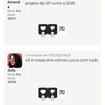
Amand
projeto do SP rumo a 2026
a
Nível:
Pro
Rank:
28431
0
0
Comentado em 21/12/2025 06:20
45 é nossa sina vamos Lucca com tudo
Júlia
Nível:
Pro
Rank:
28789
0
0