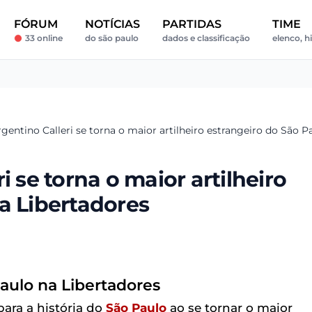
FÓRUM
NOTÍCIAS
PARTIDAS
TIME
33 online
do são paulo
dados e classificação
elenco, hi
gentino Calleri se torna o maior artilheiro estrangeiro do São P
i se torna o maior artilheiro
a Libertadores
Paulo na Libertadores
ara a história do
São Paulo
ao se tornar o maior