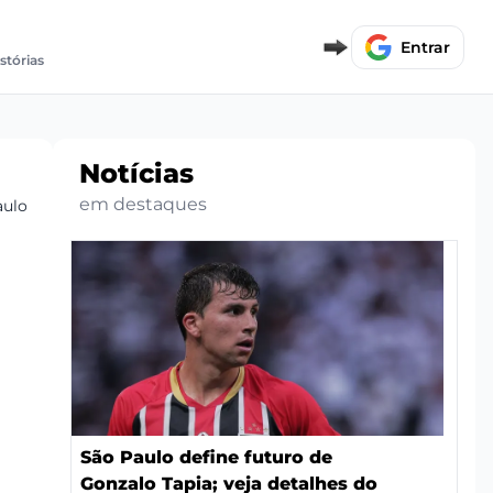
Entrar
stórias
Notícias
em destaques
aulo na Libertadores
São Paulo define futuro de
Gonzalo Tapia; veja detalhes do