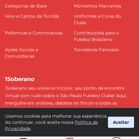
Categorias de Base
Momentos Marcantes
Hino e Cantos da Torcida
Uniformes e Cores do
Clube
Polêmicas e Controvérsias
Contribuições para o
Futebol Brasileiro
Ações Sociais e
Torcedores Famosos
Comunitárias
1Soberano
1Soberano seu universo tricolor, seu ponto de encontro
virtual com tudo sobre o São Paulo Futebol Clube! Aqui,
mergulhe em análises, debates no fórum e todas as
últimas notícias do nosso Soberano. Não perca nenhum
Usamos cookies para melhorar sua experiência.
detalhe e faça parte dessa comunidade apaixonada pelo
Ao continuar, você aceita nossa
Política de
Aceitar
tricolor paulista. #SPFC #SãoPaulo #1Soberano
Privacidade
.
suporte@1soberano.com.br