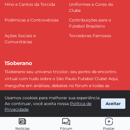
Hino e Cantos da Torcida
Uniformes e Cores do
Clube
Polêmicas e Controvérsias
Contribuições para o
Futebol Brasileiro
Ações Sociais e
Torcedores Famosos
Comunitárias
1Soberano
1Soberano seu universo tricolor, seu ponto de encontro
virtual com tudo sobre o São Paulo Futebol Clube! Aqui,
mergulhe em análises, debates no fórum e todas as
últimas notícias do nosso Soberano. Não perca nenhum
Usamos cookies para melhorar sua experiência.
detalhe e faça parte dessa comunidade apaixonada pelo
Ao continuar, você aceita nossa
Política de
Aceitar
tricolor paulista. #SPFC #SãoPaulo #1Soberano
Privacidade
.
suporte@1soberano.com.br
© 2026 1Soberano. Todos os direitos reservados.
Notícias
Fórum
Postar