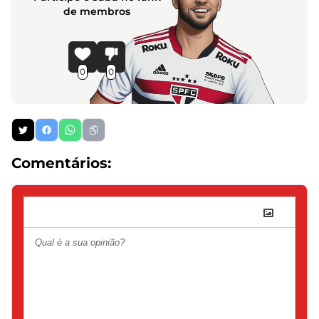
de membros
0
0
Comentários: