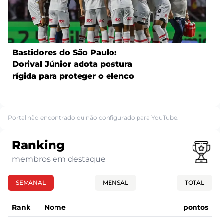
Bastidores do São Paulo:
Dorival Júnior adota postura
rígida para proteger o elenco
Portal não encontrado ou não configurado para YouTube.
Ranking
membros em destaque
SEMANAL
MENSAL
TOTAL
Rank
Nome
pontos