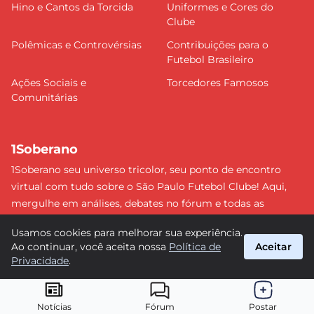
Hino e Cantos da Torcida
Uniformes e Cores do
Clube
Polêmicas e Controvérsias
Contribuições para o
Futebol Brasileiro
Ações Sociais e
Torcedores Famosos
Comunitárias
1Soberano
1Soberano seu universo tricolor, seu ponto de encontro
virtual com tudo sobre o São Paulo Futebol Clube! Aqui,
mergulhe em análises, debates no fórum e todas as
últimas notícias do nosso Soberano. Não perca nenhum
Usamos cookies para melhorar sua experiência.
detalhe e faça parte dessa comunidade apaixonada pelo
Ao continuar, você aceita nossa
Política de
Aceitar
tricolor paulista. #SPFC #SãoPaulo #1Soberano
Privacidade
.
suporte@1soberano.com.br
© 2026 1Soberano. Todos os direitos reservados.
Notícias
Fórum
Postar