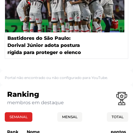
Bastidores do São Paulo:
Dorival Júnior adota postura
rígida para proteger o elenco
Portal não encontrado ou não configurado para YouTube.
Ranking
membros em destaque
SEMANAL
MENSAL
TOTAL
Rank
Nome
pontos