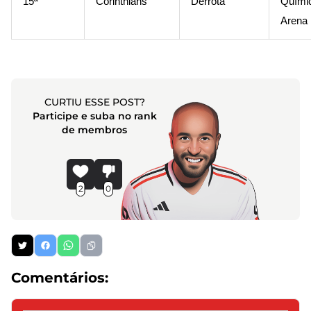
15ª
Corinthians
Derrota
Quími
Arena
CURTIU ESSE POST?
Participe e suba no rank
de membros
2
0
Comentários: