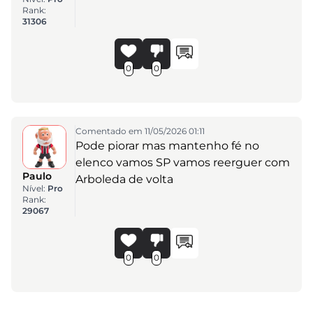
Rank:
31306
0
0
Comentado em 11/05/2026 01:11
Pode piorar mas mantenho fé no
elenco vamos SP vamos reerguer com
Paulo
Arboleda de volta
Nível:
Pro
Rank:
29067
0
0