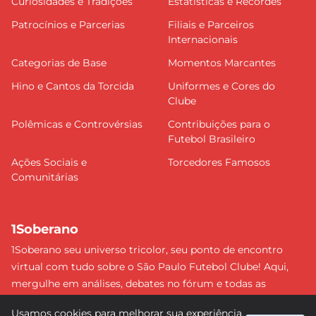
Curiosidades e Tradições
Estatísticas e Recordes
Patrocínios e Parcerias
Filiais e Parceiros
Internacionais
Categorias de Base
Momentos Marcantes
Hino e Cantos da Torcida
Uniformes e Cores do
Clube
Polêmicas e Controvérsias
Contribuições para o
Futebol Brasileiro
Ações Sociais e
Torcedores Famosos
Comunitárias
1Soberano
1Soberano seu universo tricolor, seu ponto de encontro
virtual com tudo sobre o São Paulo Futebol Clube! Aqui,
mergulhe em análises, debates no fórum e todas as
últimas notícias do nosso Soberano. Não perca nenhum
Usamos cookies para melhorar sua experiência.