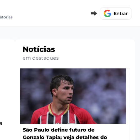
Entrar
stórias
Notícias
em destaques
a
São Paulo define futuro de
Gonzalo Tapia; veja detalhes do