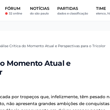
FÓRUM
NOTÍCIAS
PARTIDAS
TIME
32 online
do são paulo
dados e classificação
elenco, hi
álise Crítica do Momento Atual e Perspectivas para o Tricolor
 do Momento Atual e
r
ada por tropeços que, infelizmente, têm pesado n
o, não apresenta grandes ambições de conquistas