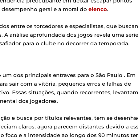
tendência preocupante em deixar escapar pontos
o desempenho geral e a moral do
elenco
.
dos entre os torcedores e especialistas, que busca
s. A análise aprofundada dos jogos revela uma séri
safiador para o clube no decorrer da temporada.
o um dos principais entraves para o São Paulo . Em
a sair com a vitória, pequenos erros e falhas de
vo. Essas situações, quando recorrentes, levanta
mental dos jogadores.
ção e busca por títulos relevantes, tem se desenh
reciam claros, agora parecem distantes devido a es
 o foco e a intensidade ao longo dos 90 minutos t