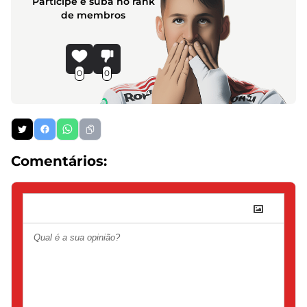
Participe e suba no rank
de membros
0
0
Comentários: