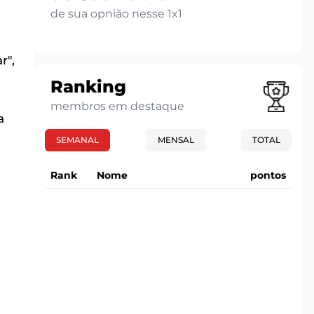
de sua opnião nesse 1x1
r",
Ranking
membros em destaque
a
SEMANAL
MENSAL
TOTAL
Rank
Nome
pontos