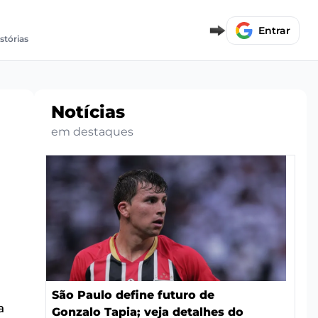
Entrar
stórias
Notícias
em destaques
São Paulo define futuro de
a
Gonzalo Tapia; veja detalhes do