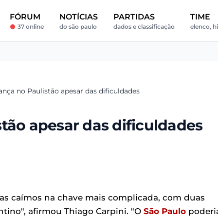
FÓRUM
NOTÍCIAS
PARTIDAS
TIME
37 online
do são paulo
dados e classificação
elenco, hi
ança no Paulistão apesar das dificuldades
tão apesar das dificuldades
mas caímos na chave mais complicada, com duas
tino", afirmou Thiago Carpini. "O
São Paulo
poderi