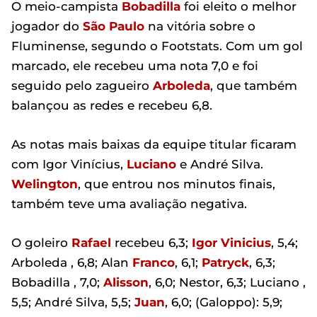
O meio-campista
Bobadilla
foi eleito o melhor
jogador do
São Paulo
na vitória sobre o
Fluminense, segundo o Footstats. Com um gol
marcado, ele recebeu uma nota 7,0 e foi
seguido pelo zagueiro
Arboleda
, que também
balançou as redes e recebeu 6,8.
As notas mais baixas da equipe titular ficaram
com Igor Vinícius,
Luciano
e André Silva.
Welington
, que entrou nos minutos finais,
também teve uma avaliação negativa.
O goleiro
Rafael
recebeu 6,3;
Igor Vinicius
, 5,4;
Arboleda , 6,8; Alan
Franco
, 6,1;
Patryck
, 6,3;
Bobadilla , 7,0;
Alisson
, 6,0; Nestor, 6,3; Luciano ,
5,5; André Silva, 5,5;
Juan
, 6,0; (Galoppo): 5,9;