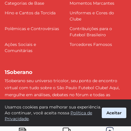
Categorias de Base
Momentos Marcantes
Hino e Cantos da Torcida
Uniformes e Cores do
Clube
Polêmicas e Controvérsias
Contribuições para o
Futebol Brasileiro
Ações Sociais e
Torcedores Famosos
Comunitárias
1Soberano
1Soberano seu universo tricolor, seu ponto de encontro
virtual com tudo sobre o São Paulo Futebol Clube! Aqui,
mergulhe em análises, debates no fórum e todas as
últimas notícias do nosso Soberano. Não perca nenhum
Usamos cookies para melhorar sua experiência.
detalhe e faça parte dessa comunidade apaixonada pelo
Ao continuar, você aceita nossa
Política de
Aceitar
tricolor paulista. #SPFC #SãoPaulo #1Soberano
Privacidade
.
suporte@1soberano.com.br