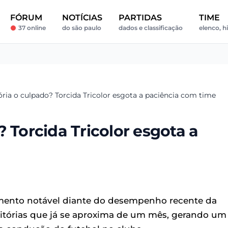
FÓRUM
NOTÍCIAS
PARTIDAS
TIME
37 online
do são paulo
dados e classificação
elenco, hi
ória o culpado? Torcida Tricolor esgota a paciência com time
 Torcida Tricolor esgota a
nto notável diante do desempenho recente da
tórias que já se aproxima de um mês, gerando um