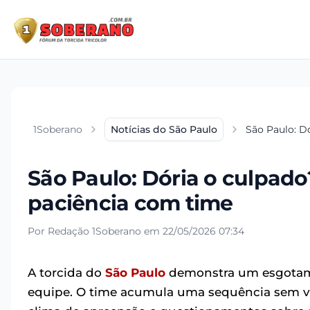
1Soberano
Notícias do São Paulo
São Paulo: D
São Paulo: Dória o culpado?
paciência com time
Por Redação 1Soberano em 22/05/2026 07:34
A torcida do
São Paulo
demonstra um esgotame
equipe. O time acumula uma sequência sem vi