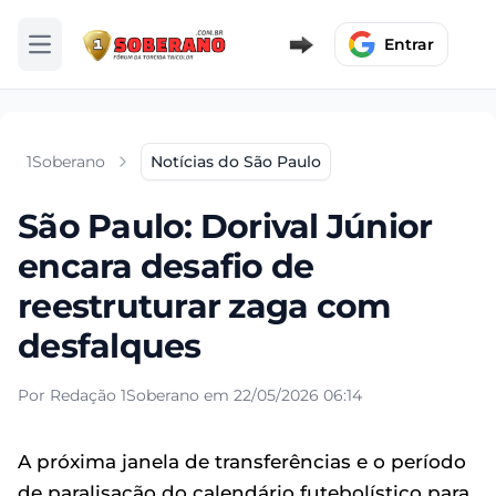
Entrar
Abrir menu
1Soberano
Notícias do São Paulo
São Paulo: Dorival Júnior
encara desafio de
reestruturar zaga com
desfalques
Por Redação 1Soberano em 22/05/2026 06:14
A próxima janela de transferências e o período
de paralisação do calendário futebolístico para