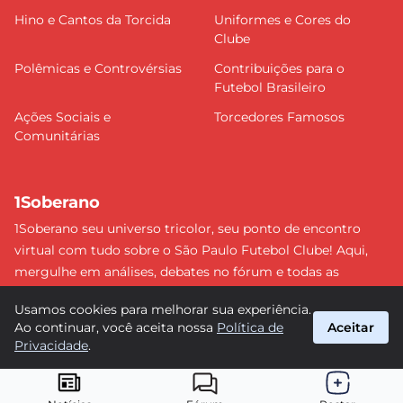
Hino e Cantos da Torcida
Uniformes e Cores do
Clube
Polêmicas e Controvérsias
Contribuições para o
Futebol Brasileiro
Ações Sociais e
Torcedores Famosos
Comunitárias
1Soberano
1Soberano seu universo tricolor, seu ponto de encontro
virtual com tudo sobre o São Paulo Futebol Clube! Aqui,
mergulhe em análises, debates no fórum e todas as
últimas notícias do nosso Soberano. Não perca nenhum
Usamos cookies para melhorar sua experiência.
detalhe e faça parte dessa comunidade apaixonada pelo
Ao continuar, você aceita nossa
Política de
Aceitar
tricolor paulista. #SPFC #SãoPaulo #1Soberano
Privacidade
.
suporte@1soberano.com.br
© 2026 1Soberano. Todos os direitos reservados.