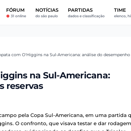
FÓRUM
NOTÍCIAS
PARTIDAS
TIME
31 online
do são paulo
dados e classificação
elenco, hi
pata com O'Higgins na Sul-Americana: análise do desempenho 
iggins na Sul-Americana:
s reservas
 campo pela Copa Sul-Americana, em uma partida 
gins. O confronto, que visava testar e dar rodagem