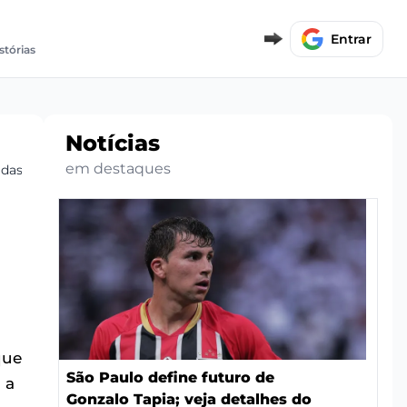
Entrar
stórias
Notícias
em destaques
das reservas
que
São Paulo define futuro de
 a
Gonzalo Tapia; veja detalhes do