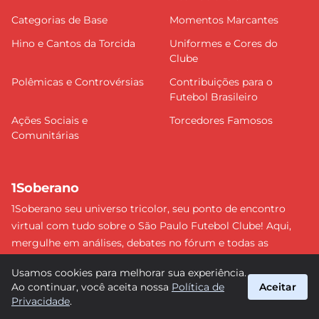
Categorias de Base
Momentos Marcantes
Hino e Cantos da Torcida
Uniformes e Cores do
Clube
Polêmicas e Controvérsias
Contribuições para o
Futebol Brasileiro
Ações Sociais e
Torcedores Famosos
Comunitárias
1Soberano
1Soberano seu universo tricolor, seu ponto de encontro
virtual com tudo sobre o São Paulo Futebol Clube! Aqui,
mergulhe em análises, debates no fórum e todas as
últimas notícias do nosso Soberano. Não perca nenhum
Usamos cookies para melhorar sua experiência.
detalhe e faça parte dessa comunidade apaixonada pelo
Ao continuar, você aceita nossa
Política de
Aceitar
tricolor paulista. #SPFC #SãoPaulo #1Soberano
Privacidade
.
suporte@1soberano.com.br