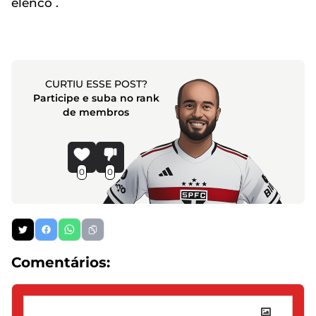
elenco .
CURTIU ESSE POST?
Participe e suba no rank
de membros
0
0
Comentários: