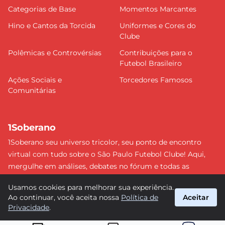
Categorias de Base
Momentos Marcantes
Hino e Cantos da Torcida
Uniformes e Cores do
Clube
Polêmicas e Controvérsias
Contribuições para o
Futebol Brasileiro
Ações Sociais e
Torcedores Famosos
Comunitárias
1Soberano
1Soberano seu universo tricolor, seu ponto de encontro
virtual com tudo sobre o São Paulo Futebol Clube! Aqui,
mergulhe em análises, debates no fórum e todas as
últimas notícias do nosso Soberano. Não perca nenhum
Usamos cookies para melhorar sua experiência.
detalhe e faça parte dessa comunidade apaixonada pelo
Ao continuar, você aceita nossa
Política de
Aceitar
tricolor paulista. #SPFC #SãoPaulo #1Soberano
Privacidade
.
suporte@1soberano.com.br