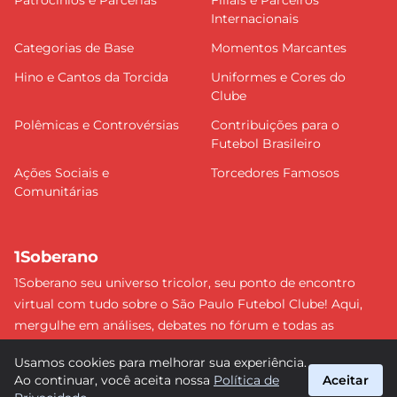
Patrocínios e Parcerias
Filiais e Parceiros
Internacionais
Categorias de Base
Momentos Marcantes
Hino e Cantos da Torcida
Uniformes e Cores do
Clube
Polêmicas e Controvérsias
Contribuições para o
Futebol Brasileiro
Ações Sociais e
Torcedores Famosos
Comunitárias
1Soberano
1Soberano seu universo tricolor, seu ponto de encontro
virtual com tudo sobre o São Paulo Futebol Clube! Aqui,
mergulhe em análises, debates no fórum e todas as
últimas notícias do nosso Soberano. Não perca nenhum
Usamos cookies para melhorar sua experiência.
detalhe e faça parte dessa comunidade apaixonada pelo
Ao continuar, você aceita nossa
Política de
Aceitar
tricolor paulista. #SPFC #SãoPaulo #1Soberano