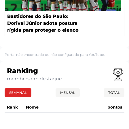
Bastidores do São Paulo:
Dorival Júnior adota postura
rígida para proteger o elenco
Portal não encontrado ou não configurado para YouTube.
Ranking
membros em destaque
SEMANAL
MENSAL
TOTAL
Rank
Nome
pontos