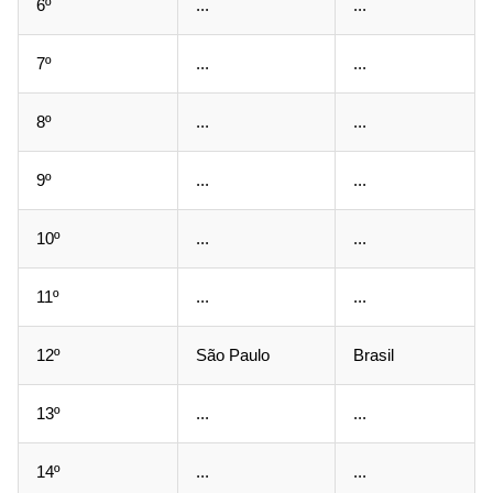
6º
...
...
7º
...
...
8º
...
...
9º
...
...
10º
...
...
11º
...
...
12º
São Paulo
Brasil
13º
...
...
14º
...
...