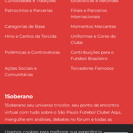
Curiosidades e Tradições
Estatísticas e Recordes
Patrocínios e Parcerias
Filiais e Parceiros
Internacionais
Categorias de Base
Momentos Marcantes
Hino e Cantos da Torcida
Uniformes e Cores do
Clube
Polêmicas e Controvérsias
Contribuições para o
Futebol Brasileiro
Ações Sociais e
Torcedores Famosos
Comunitárias
1Soberano
1Soberano seu universo tricolor, seu ponto de encontro
virtual com tudo sobre o São Paulo Futebol Clube! Aqui,
mergulhe em análises, debates no fórum e todas as
últimas notícias do nosso Soberano. Não perca nenhum
Usamos cookies para melhorar sua experiência.