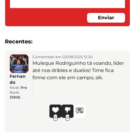
Enviar
Recentes:
Comentado em 02/08/2025 12:30
Muleque Rodriguinho tá voando, líder
até nos dribles e duelos! Time fica
Fernan
firme com ele em campo, slk.
do
Nível:
Pro
Rank:
31806
0
0