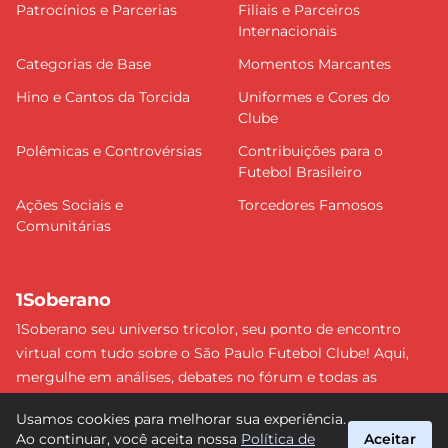
Patrocínios e Parcerias
Filiais e Parceiros
Internacionais
Categorias de Base
Momentos Marcantes
Hino e Cantos da Torcida
Uniformes e Cores do
Clube
Polêmicas e Controvérsias
Contribuições para o
Futebol Brasileiro
Ações Sociais e
Torcedores Famosos
Comunitárias
1Soberano
1Soberano seu universo tricolor, seu ponto de encontro
virtual com tudo sobre o São Paulo Futebol Clube! Aqui,
mergulhe em análises, debates no fórum e todas as
últimas notícias do nosso Soberano. Não perca nenhum
Usamos cookies para melhorar sua experiência.
detalhe e faça parte dessa comunidade apaixonada pelo
Ao continuar, você aceita nossa
Política de
Aceitar