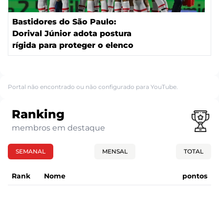
Bastidores do São Paulo:
Dorival Júnior adota postura
rígida para proteger o elenco
Portal não encontrado ou não configurado para YouTube.
Ranking
membros em destaque
SEMANAL
MENSAL
TOTAL
Rank
Nome
pontos