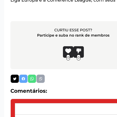
Liga Europa e a Conference League, com seus re
CURTIU ESSE POST?
Participe e suba no rank de membros
0
0
Comentários: