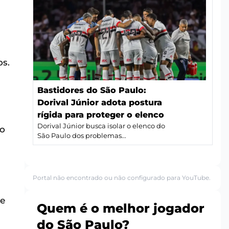
os.
Bastidores do São Paulo:
Dorival Júnior adota postura
rígida para proteger o elenco
Dorival Júnior busca isolar o elenco do
do
São Paulo dos problemas...
Portal não encontrado ou não configurado para YouTube.
de
Quem é o melhor jogador
do São Paulo?