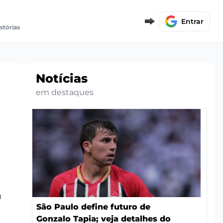
Entrar
stórias
Notícias
em destaques
u
São Paulo define futuro de
Gonzalo Tapia; veja detalhes do