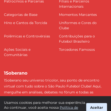
Patrocínios e Parcerias
Filiais e Parceiros
Internacionais
Categorias de Base
Momentos Marcantes
Hino e Cantos da Torcida
Uniformes e Cores do
Clube
Polêmicas e Controvérsias
Contribuições para o
Futebol Brasileiro
Ações Sociais e
Torcedores Famosos
Comunitárias
1Soberano
1Soberano seu universo tricolor, seu ponto de encontro
virtual com tudo sobre o São Paulo Futebol Clube! Aqui,
mergulhe em análises, debates no fórum e todas as
últimas notícias do nosso Soberano. Não perca nenhum
Usamos cookies para melhorar sua experiência.
detalhe e faça parte dessa comunidade apaixonada pelo
Ao continuar, você aceita nossa
Política de
Aceitar
tricolor paulista. #SPFC #SãoPaulo #1Soberano