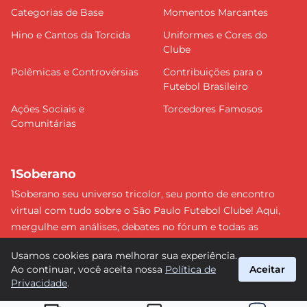
Categorias de Base
Momentos Marcantes
Hino e Cantos da Torcida
Uniformes e Cores do
Clube
Polêmicas e Controvérsias
Contribuições para o
Futebol Brasileiro
Ações Sociais e
Torcedores Famosos
Comunitárias
1Soberano
1Soberano seu universo tricolor, seu ponto de encontro
virtual com tudo sobre o São Paulo Futebol Clube! Aqui,
mergulhe em análises, debates no fórum e todas as
últimas notícias do nosso Soberano. Não perca nenhum
Usamos cookies para melhorar sua experiência.
detalhe e faça parte dessa comunidade apaixonada pelo
Ao continuar, você aceita nossa
Política de
Aceitar
tricolor paulista. #SPFC #SãoPaulo #1Soberano
Privacidade
.
suporte@1soberano.com.br