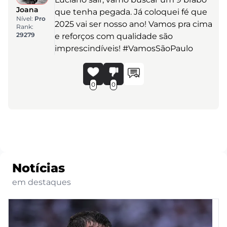
Joana
que tenha pegada. Já coloquei fé que
Nível:
Pro
2025 vai ser nosso ano! Vamos pra cima
Rank:
29279
e reforços com qualidade são
imprescindíveis! #VamosSãoPaulo
0
0
Notícias
em destaques