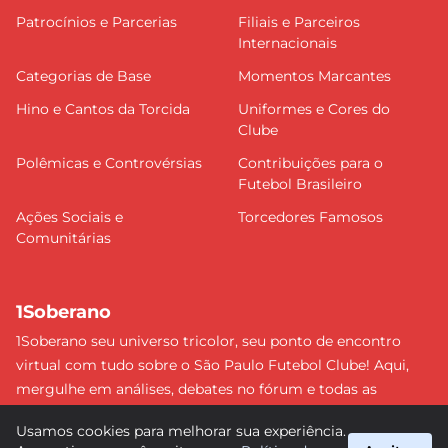
Patrocínios e Parcerias
Filiais e Parceiros
Internacionais
Categorias de Base
Momentos Marcantes
Hino e Cantos da Torcida
Uniformes e Cores do
Clube
Polêmicas e Controvérsias
Contribuições para o
Futebol Brasileiro
Ações Sociais e
Torcedores Famosos
Comunitárias
1Soberano
1Soberano seu universo tricolor, seu ponto de encontro
virtual com tudo sobre o São Paulo Futebol Clube! Aqui,
mergulhe em análises, debates no fórum e todas as
últimas notícias do nosso Soberano. Não perca nenhum
Usamos cookies para melhorar sua experiência.
detalhe e faça parte dessa comunidade apaixonada pelo