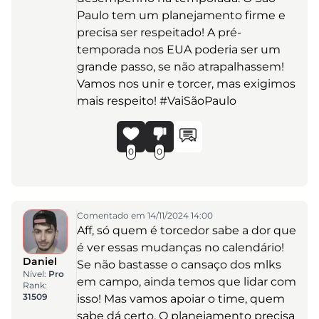
Paulo tem um planejamento firme e
precisa ser respeitado! A pré-
temporada nos EUA poderia ser um
grande passo, se não atrapalhassem!
Vamos nos unir e torcer, mas exigimos
mais respeito! #VaiSãoPaulo
0
0
Comentado em 14/11/2024 14:00
Aff, só quem é torcedor sabe a dor que
é ver essas mudanças no calendário!
Daniel
Se não bastasse o cansaço dos mlks
Nível:
Pro
em campo, ainda temos que lidar com
Rank:
31509
isso! Mas vamos apoiar o time, quem
sabe dá certo. O planejamento precisa