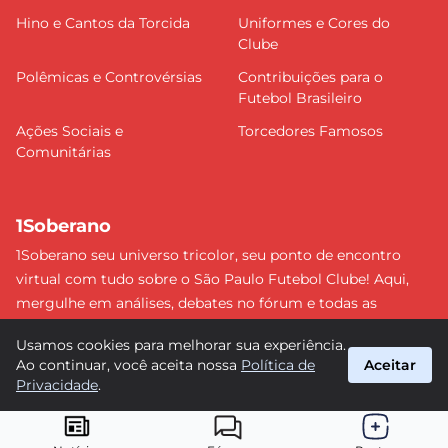
Hino e Cantos da Torcida
Uniformes e Cores do
Clube
Polêmicas e Controvérsias
Contribuições para o
Futebol Brasileiro
Ações Sociais e
Torcedores Famosos
Comunitárias
1Soberano
1Soberano seu universo tricolor, seu ponto de encontro
virtual com tudo sobre o São Paulo Futebol Clube! Aqui,
mergulhe em análises, debates no fórum e todas as
últimas notícias do nosso Soberano. Não perca nenhum
Usamos cookies para melhorar sua experiência.
detalhe e faça parte dessa comunidade apaixonada pelo
Ao continuar, você aceita nossa
Política de
Aceitar
tricolor paulista. #SPFC #SãoPaulo #1Soberano
Privacidade
.
suporte@1soberano.com.br
© 2026 1Soberano. Todos os direitos reservados.