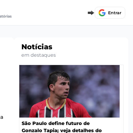
Entrar
stórias
Notícias
em destaques
da
São Paulo define futuro de
Gonzalo Tapia; veja detalhes do