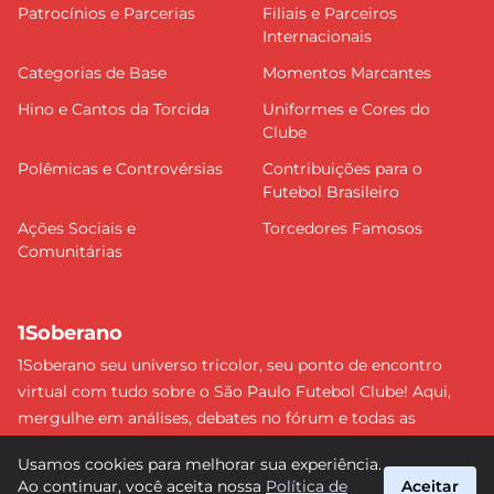
Patrocínios e Parcerias
Filiais e Parceiros
Internacionais
Categorias de Base
Momentos Marcantes
Hino e Cantos da Torcida
Uniformes e Cores do
Clube
Polêmicas e Controvérsias
Contribuições para o
Futebol Brasileiro
Ações Sociais e
Torcedores Famosos
Comunitárias
1Soberano
1Soberano seu universo tricolor, seu ponto de encontro
virtual com tudo sobre o São Paulo Futebol Clube! Aqui,
mergulhe em análises, debates no fórum e todas as
últimas notícias do nosso Soberano. Não perca nenhum
Usamos cookies para melhorar sua experiência.
detalhe e faça parte dessa comunidade apaixonada pelo
Ao continuar, você aceita nossa
Política de
Aceitar